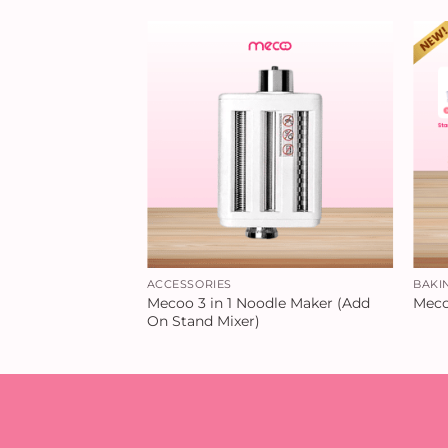
ACCESSORIES
BAKI
Mecoo 3 in 1 Noodle Maker (Add
d
Meco
On Stand Mixer)