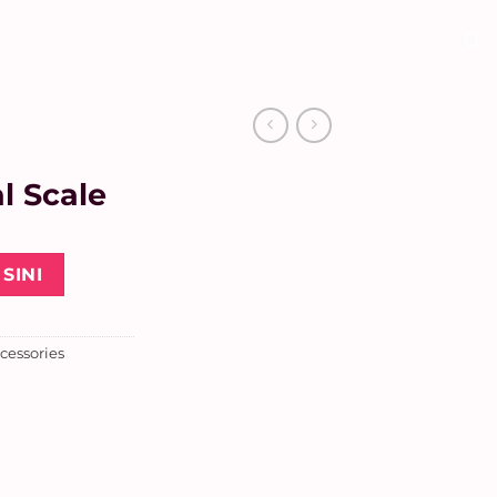
l Scale
SINI
cessories